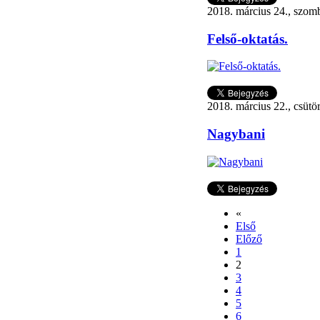
2018. március 24., szom
Felső-oktatás.
2018. március 22., csütö
Nagybani
«
Első
Előző
1
2
3
4
5
6