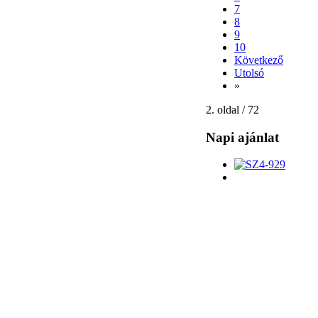
7
8
9
10
Következő
Utolsó
»
2. oldal / 72
Napi ajánlat