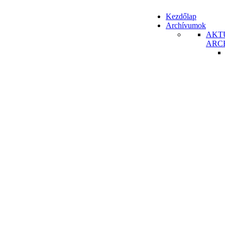
Kezdőlap
Archívumok
AKT
ARC