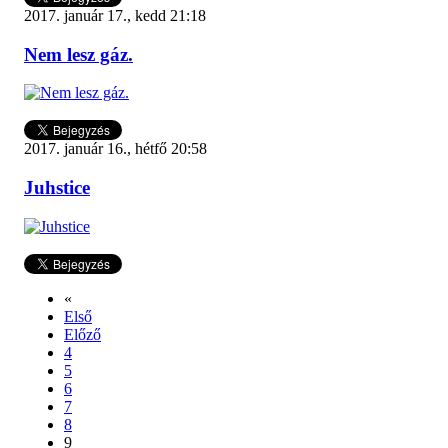
2017. január 17., kedd 21:18
Nem lesz gáz.
2017. január 16., hétfő 20:58
Juhstice
«
Első
Előző
4
5
6
7
8
9