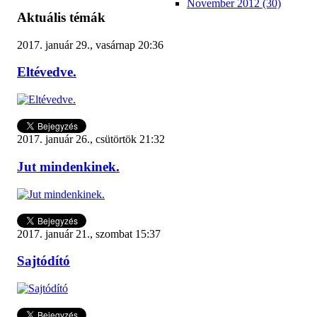
November 2012 (30)
Aktuális témák
2017. január 29., vasárnap 20:36
Eltévedve.
2017. január 26., csütörtök 21:32
Jut mindenkinek.
2017. január 21., szombat 15:37
Sajtódító