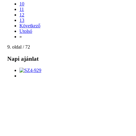
10
11
12
13
Következő
Utolsó
»
9. oldal / 72
Napi ajánlat