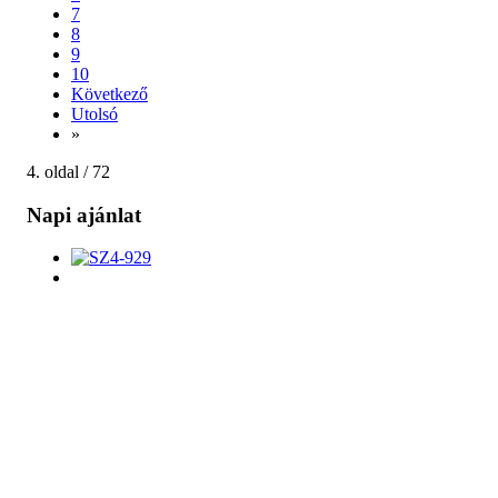
7
8
9
10
Következő
Utolsó
»
4. oldal / 72
Napi ajánlat