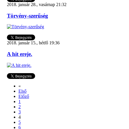
2018. január 28., vasárnap 21:32
Törvény-szerűség
2018. január 15., hétfő 19:36
A hit ereje.
«
Első
Előző
1
2
3
4
5
6