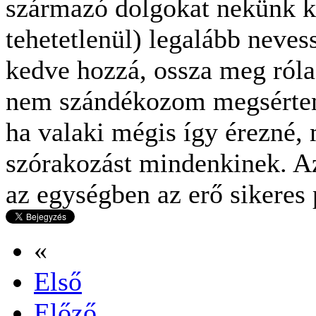
származó dolgokat nekünk k
tehetetlenül) legalább neves
kedve hozzá, ossza meg róla
nem szándékozom megsérteni 
ha valaki mégis így érezné, 
szórakozást mindenkinek. Az
az egységben az erő sikeres 
«
Első
Előző