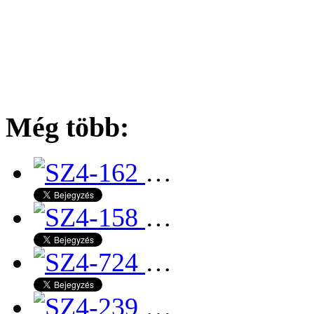
Még több:
…
…
…
…