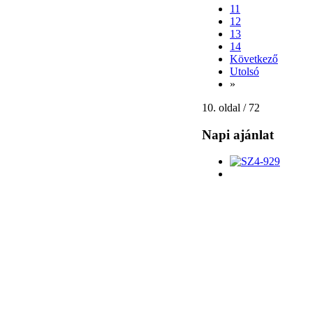
11
12
13
14
Következő
Utolsó
»
10. oldal / 72
Napi ajánlat