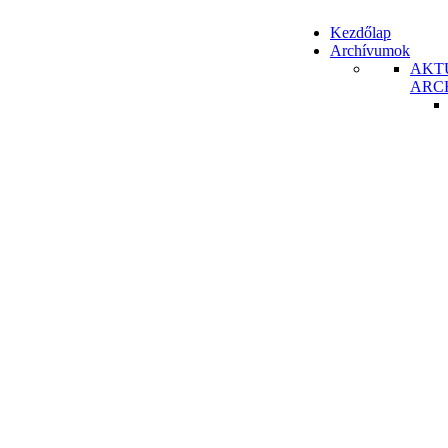
Kezdőlap
Archívumok
AKT
ARC