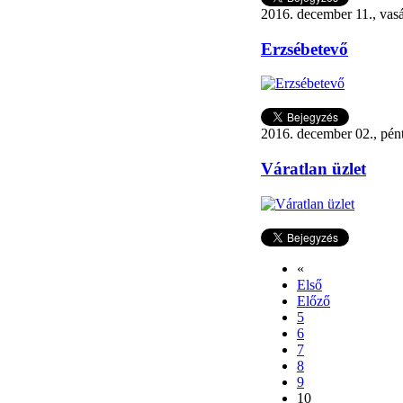
2016. december 11., vas
Erzsébetevő
2016. december 02., pén
Váratlan üzlet
«
Első
Előző
5
6
7
8
9
10