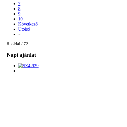
7
8
9
10
Következő
Utolsó
»
6. oldal / 72
Napi ajánlat