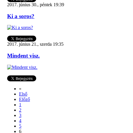
2017. június 30., péntek 19:39
Ki a soros?
2017. június 21., szerda 19:35
Mindent visz.
«
Első
Előző
1
2
3
4
5
6