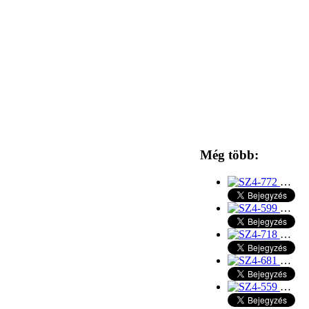
Még több:
…
…
…
…
…