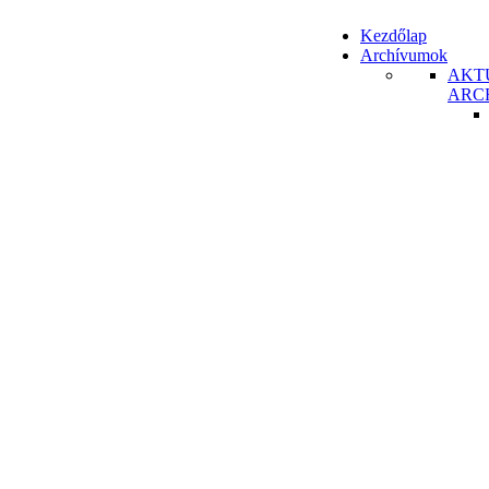
Kezdőlap
Archívumok
AKT
ARC