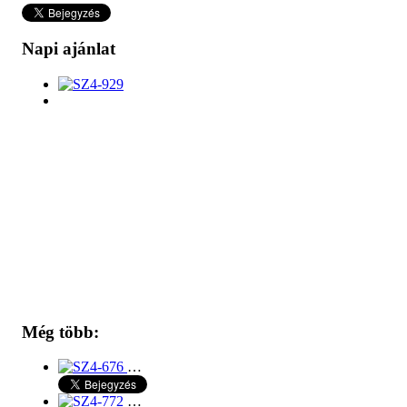
Napi ajánlat
Még több:
…
…