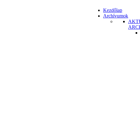
Kezdőlap
Archívumok
AKT
ARC