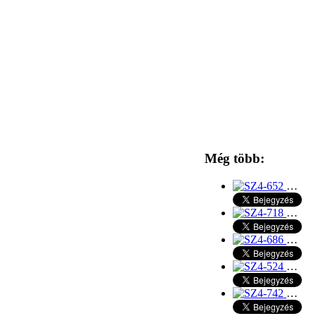
Még több:
…
…
…
…
…