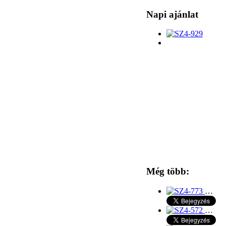
Napi ajánlat
Még több:
…
…