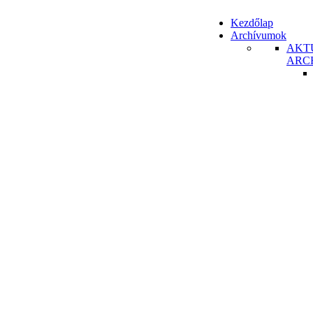
Kezdőlap
Archívumok
AKT
ARC