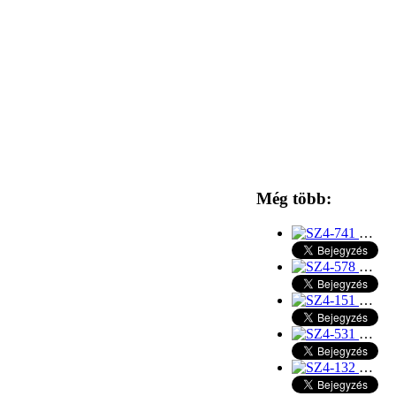
Még több:
…
…
…
…
…