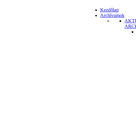
Kezdőlap
Archívumok
AKT
ARC