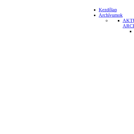
Kezdőlap
Archívumok
AKT
ARC