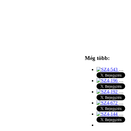
Még több:
…
…
…
…
…