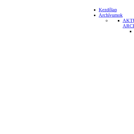
Kezdőlap
Archívumok
AKT
ARC