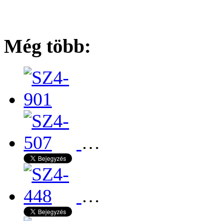
Még több:
…
…