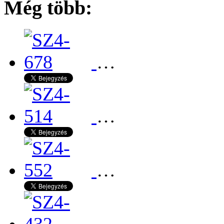
Még több:
…
…
…
…