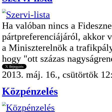
Ha valóban nincs a Fidesznek
pártpreferenciájáról, akkor 
a Miniszterelnök a trafikpál
hogy "ott százas nagyságre
2013. máj. 16., csütörtök 12
Közpénzelés