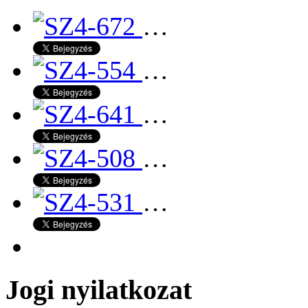
…
…
…
…
…
Jogi nyilatkozat