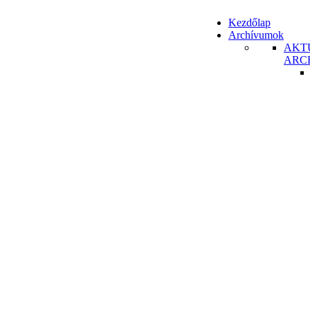
Kezdőlap
Archívumok
AKT
ARC