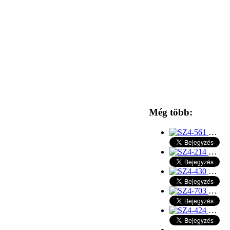
Még több:
…
…
…
…
…