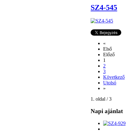
SZ4-545
«
Első
Előző
1
2
3
Következő
Utolsó
»
1. oldal / 3
Napi ajánlat