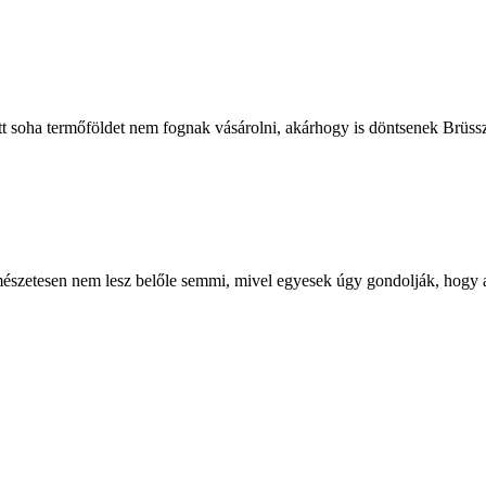
 itt soha termőföldet nem fognak vásárolni, akárhogy is döntsenek Brüss
rmészetesen nem lesz belőle semmi, mivel egyesek úgy gondolják, hogy a 