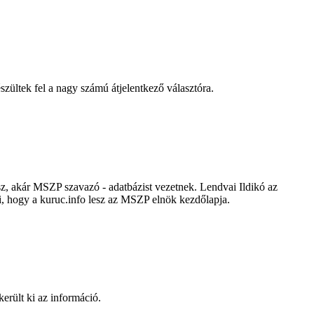
szültek fel a nagy számú átjelentkező választóra.
sz, akár MSZP szavazó - adatbázist vezetnek. Lendvai Ildikó az
uti, hogy a kuruc.info lesz az MSZP elnök kezdőlapja.
erült ki az információ.