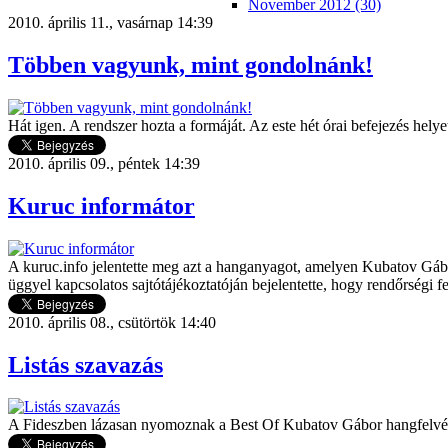
November 2012 (30)
2010. április 11., vasárnap 14:39
Többen vagyunk, mint gondolnánk!
Hát igen. A rendszer hozta a formáját. Az este hét órai befejezés hely
2010. április 09., péntek 14:39
Kuruc informátor
A kuruc.info jelentette meg azt a hanganyagot, amelyen Kubatov Gábor
üggyel kapcsolatos sajtótájékoztatóján bejelentette, hogy rendőrségi f
2010. április 08., csütörtök 14:40
Listás szavazás
A Fideszben lázasan nyomoznak a Best Of Kubatov Gábor hangfelvétele