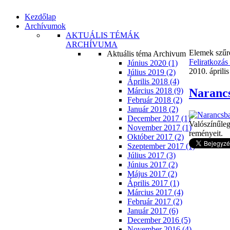
Kezdőlap
Archívumok
AKTUÁLIS TÉMÁK
ARCHÍVUMA
Elemek szűré
Aktuális téma Archivum
Feliratkozás
Június 2020 (1)
2010. április
Július 2019 (2)
Április 2018 (4)
Narancs
Március 2018 (9)
Február 2018 (2)
Január 2018 (2)
December 2017 (1)
Valószínűle
November 2017 (1)
reményeit.
Október 2017 (2)
Szeptember 2017 (1)
Július 2017 (3)
Június 2017 (2)
Május 2017 (2)
Április 2017 (1)
Március 2017 (4)
Február 2017 (2)
Január 2017 (6)
December 2016 (5)
November 2016 (4)