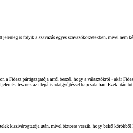
ett jelenleg is folyik a szavazás egyes szavazókörzetekben, mivel nem ké
, a Fidesz pártigazgatója arról beszél, hogy a választókról - akár Fide
eljelentést tesznek az illegális adatgyűjtéssel kapcsolatban. Ezek után t
k kiszivárogtatója után, mivel biztosra veszik, hogy belső körökből k