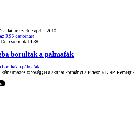
se dátum szerint: április 2010
 az RSS csatornára
 15., csütörtök 14:38
ba borultak a pálmafák
g kétharmados többséggel alakíthat kormányt a Fidesz-KDNP. Reméljük