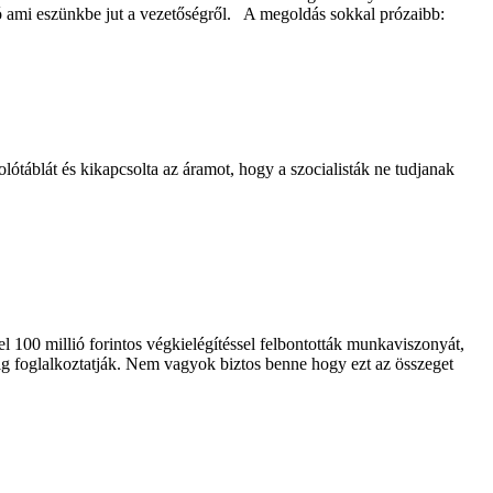
 szó ami eszünkbe jut a vezetőségről. A megoldás sokkal prózaibb:
lótáblát és kikapcsolta az áramot, hogy a szocialisták ne tudjanak
l 100 millió forintos végkielégítéssel felbontották munkaviszonyát,
vig foglalkoztatják. Nem vagyok biztos benne hogy ezt az összeget