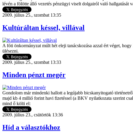
lévén a fölötte álló vezetés pénzügyi viselt dolgairól való hallgatás
2009. július 25., szombat 13:35
Kultúráltan késsel, villával
A fóti önkormányzat múlt hét eleji tanácskozása azzal ért véget, hogy 
ülésezni.
2009. július 25., szombat 13:33
Minden pénzt megér
Gondolom már mindenki hallott a legújabb bicskanyitogató történetről
majd kb 4 millió forint havi fizetéssel (a BKV nyilatkozata szerint 
mind ő költi el:
2009. július 23., csütörtök 13:36
Híd a választókhoz