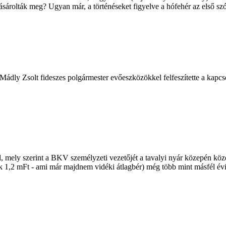
át vásárolták meg? Ugyan már, a történéseket figyelve a hófehér az első
Mádly Zsolt fideszes polgármester evőeszközökkel felfeszítette a kapcso
, mely szerint a BKV személyzeti vezetőjét a tavalyi nyár közepén köze
csak 1,2 mFt - ami már majdnem vidéki átlagbér) még több mint másfél é