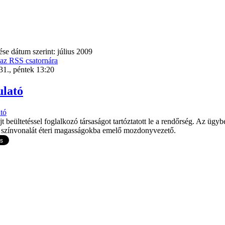
se dátum szerint: július 2009
 az RSS csatornára
 31., péntek 13:20
ulató
ejt beültetéssel foglalkozó társaságot tartóztatott le a rendőrség. Az ügy
i színvonalát éteri magasságokba emelő mozdonyvezető.