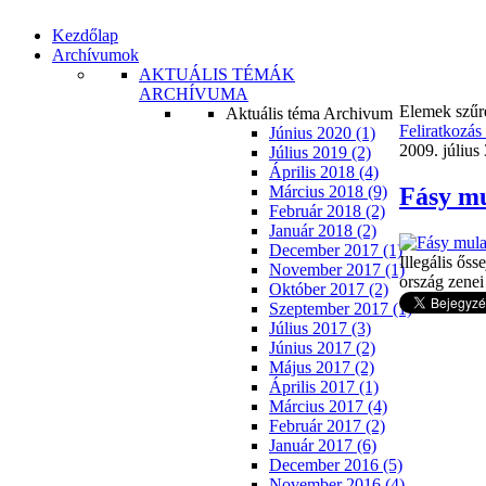
Kezdőlap
Archívumok
AKTUÁLIS TÉMÁK
ARCHÍVUMA
Elemek szűré
Aktuális téma Archivum
Feliratkozás
Június 2020 (1)
2009. július
Július 2019 (2)
Április 2018 (4)
Fásy m
Március 2018 (9)
Február 2018 (2)
Január 2018 (2)
December 2017 (1)
Illegális őss
November 2017 (1)
ország zene
Október 2017 (2)
Szeptember 2017 (1)
Július 2017 (3)
Június 2017 (2)
Május 2017 (2)
Április 2017 (1)
Március 2017 (4)
Február 2017 (2)
Január 2017 (6)
December 2016 (5)
November 2016 (4)