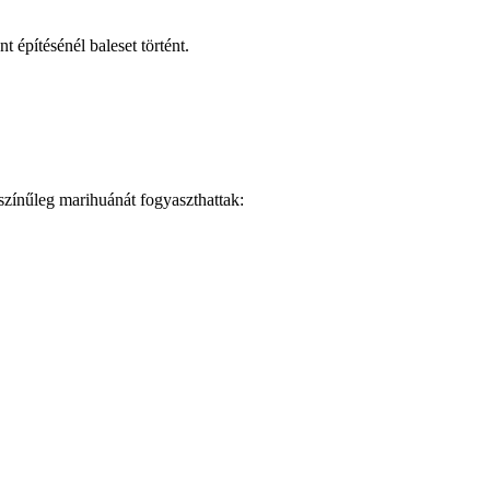
építésénél baleset történt.
színűleg marihuánát fogyaszthattak: