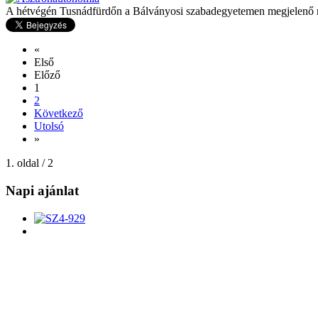
A hétvégén Tusnádfürdőn a Bálványosi szabadegyetemen megjelenő romá
«
Első
Előző
1
2
Következő
Utolsó
»
1. oldal / 2
Napi ajánlat