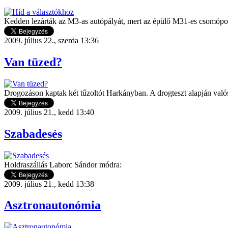
Kedden lezárták az M3-as autópályát, mert az épülő M31-es csomópont 
2009. július 22., szerda 13:36
Van tüzed?
Drogozáson kaptak két tűzoltót Harkányban. A drogteszt alapján való
2009. július 21., kedd 13:40
Szabadesés
Holdraszállás Laborc Sándor módra:
2009. július 21., kedd 13:38
Asztronautonómia