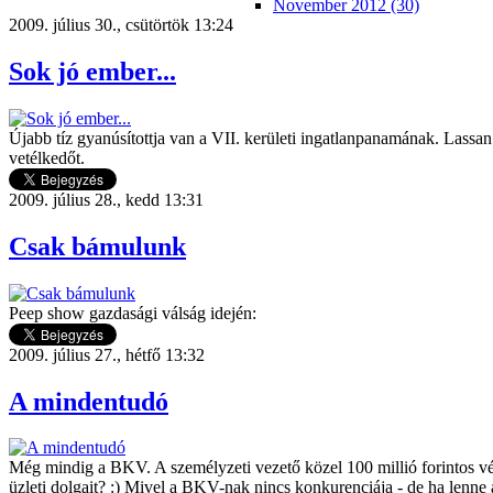
November 2012 (30)
2009. július 30., csütörtök 13:24
Sok jó ember...
Újabb tíz gyanúsítottja van a VII. kerületi ingatlanpanamának. Lassa
vetélkedőt.
2009. július 28., kedd 13:31
Csak bámulunk
Peep show gazdasági válság idején:
2009. július 27., hétfő 13:32
A mindentudó
Még mindig a BKV. A személyzeti vezető közel 100 millió forintos végk
üzleti dolgait? :) Mivel a BKV-nak nincs konkurenciája - de ha lenne