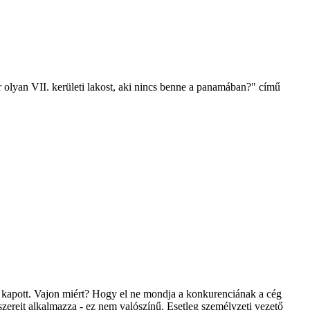
r olyan VII. kerületi lakost, aki nincs benne a panamában?" című
ért kapott. Vajon miért? Hogy el ne mondja a konkurenciának a cég
zereit alkalmazza - ez nem valószínű. Esetleg személyzeti vezető