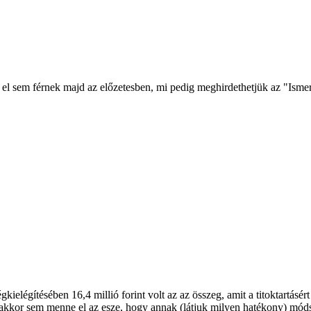
n el sem férnek majd az előzetesben, mi pedig meghirdethetjük az "Isme
ielégítésében 16,4 millió forint volt az az összeg, amit a titoktartás
 akkor sem menne el az esze, hogy annak (látjuk milyen hatékony) móds