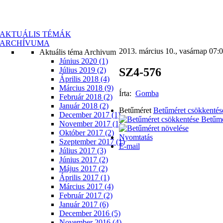
AKTUÁLIS TÉMÁK
ARCHÍVUMA
2013. március 10., vasárnap 07:
Aktuális téma Archivum
Június 2020 (1)
SZ4-576
Július 2019 (2)
Április 2018 (4)
Március 2018 (9)
Írta:
Gomba
Február 2018 (2)
Január 2018 (2)
Betűméret
Betűméret csökkentés
December 2017 (1)
Betűmé
November 2017 (1)
Október 2017 (2)
Nyomtatás
Szeptember 2017 (1)
E-mail
Július 2017 (3)
Június 2017 (2)
Május 2017 (2)
Április 2017 (1)
Március 2017 (4)
Február 2017 (2)
Január 2017 (6)
December 2016 (5)
November 2016 (4)